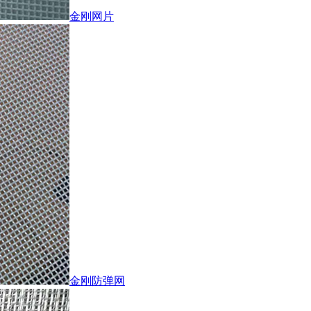
金刚网片
金刚防弹网